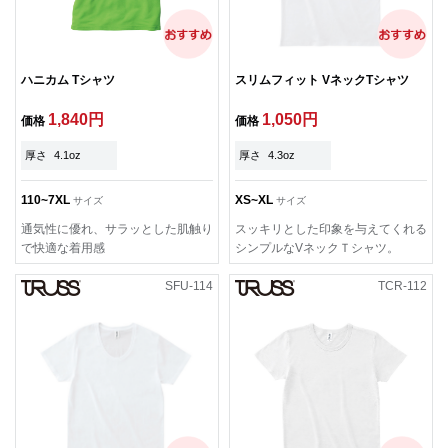
ハニカム Tシャツ
スリムフィット VネックTシャツ
1,840円
1,050円
価格
価格
厚さ
4.1oz
厚さ
4.3oz
110~7XL
XS~XL
サイズ
サイズ
通気性に優れ、サラッとした肌触り
スッキリとした印象を与えてくれる
で快適な着用感
シンプルなVネックＴシャツ。
SFU-114
TCR-112