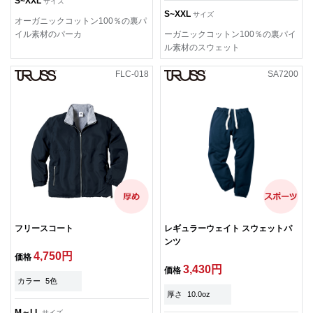
S~XXL
サイズ
S~XXL
サイズ
オーガニックコットン100％の裏パ
イル素材のパーカ
ーガニックコットン100％の裏パイ
ル素材のスウェット
FLC-018
SA7200
フリースコート
レギュラーウェイト スウェットパ
ンツ
4,750円
価格
3,430円
価格
カラー
5色
厚さ
10.0oz
M～LL
サイズ