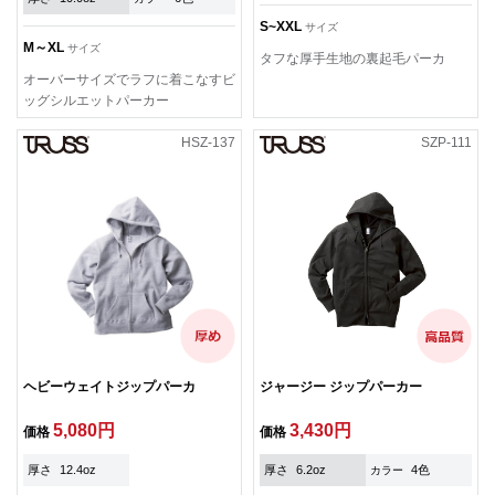
S~XXL
サイズ
M～XL
サイズ
タフな厚手生地の裏起毛パーカ
オーバーサイズでラフに着こなすビ
ッグシルエットパーカー
HSZ-137
SZP-111
ヘビーウェイトジップパーカ
ジャージー ジップパーカー
5,080円
3,430円
価格
価格
厚さ
12.4oz
厚さ
6.2oz
4色
カラー