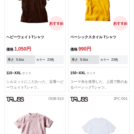
ヘビーウェイトTシャツ
ベーシックスタイル Tシャツ
1,050円
990円
価格
価格
厚さ
5.6oz
23色
厚さ
5.0oz
23色
カラー
カラー
110~XXL
150~XXL
サイズ
サイズ
シルエットにこだわった、定番ヘビ
コーマ糸を使用した、上質で艶のあ
ーウェイトTシャツ。
るベーシックTシャツ。
OGB-910
JPC-001