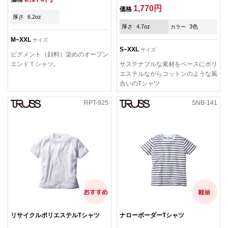
1,770円
価格
厚さ
6.2oz
厚さ
4.7oz
3色
カラー
M~XXL
サイズ
S~XXL
サイズ
ピグメント（顔料）染めのオープン
エンドＴシャツ。
サステナブルな素材をベースにポリ
エステルながらコットンのような風
合いのTシャツ
RPT-925
SNB-141
リサイクルポリエステルTシャツ
ナローボーダーTシャツ