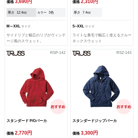
3,690円
2,310円
価格
価格
厚さ
12.4oz
3色
厚さ
7.4oz
カラー
M～XXL
S~XXL
サイズ
サイズ
サイドリブと幅広のリブがヴィンテ
ライトな裏毛で幅広く使えるクルー
ージ風のスウェット。
ネックスウェット
RSP-142
RSZ-143
スタンダード P/Oパーカ
スタンダードジップパーカ
2,770円
3,300円
価格
価格