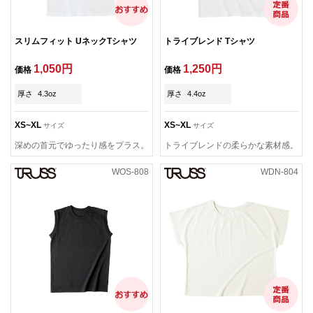
スリムフィット UネックTシャツ
トライブレンド Tシャツ
1,050円
1,250円
価格
価格
厚さ
4.3oz
厚さ
4.4oz
XS~XL
XS~XL
サイズ
サイズ
深めの首元でゆったり感をプラス。
トライブレンドの柔らかな素材感。
WOS-808
WDN-804