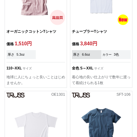
オーガニックコットンTシャツ
チューブラーTシャツ
1,510円
3,840円
価格
価格
厚さ
5.3oz
厚さ
6.6oz
3色
カラー
110~XXL
全色 S～XXL
サイズ
サイズ
地球に人にちょっと良いことはじめ
着心地の良い仕上がりで数年に渡っ
ませんか。
て着続けられる1枚
OE1301
SFT-106