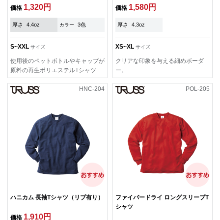
1,320円
1,580円
価格
価格
厚さ
4.4oz
3色
厚さ
4.3oz
カラー
S~XXL
XS~XL
サイズ
サイズ
使用後のペットボトルやキャップが
クリアな印象を与える細めボーダ
原料の再生ポリエステルTシャツ
ー。
HNC-204
POL-205
ハニカム 長袖Tシャツ（リブ有り）
ファイバードライ ロングスリーブT
シャツ
1,910円
価格