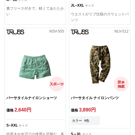
JL~XXL
サイズ
裏フリース付きで、軽くてあたたか
い
ウエストがリブ仕様のスウェットパ
ンツ
NSV-505
NLV-512
バーサタイルナイロンショーツ
バーサタイル ナイロンパンツ
2,640円
3,890円
価格
価格
カラー
4色
S~XXL
サイズ
街穿きや水辺での使用も可能な、多
S～XL
サイズ