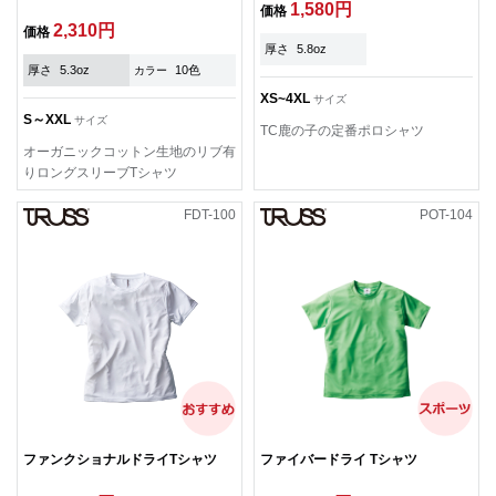
1,580円
価格
2,310円
価格
厚さ
5.8oz
厚さ
5.3oz
10色
カラー
XS~4XL
サイズ
S～XXL
サイズ
TC鹿の子の定番ポロシャツ
オーガニックコットン生地のリブ有
りロングスリーブTシャツ
FDT-100
POT-104
ファンクショナルドライTシャツ
ファイバードライ Tシャツ