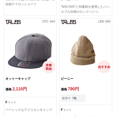
目的ナイロンショーツ
"NSV-505"と同素材を使用したパッ
カブル仕様のロングパンツ。
OTC-364
LBN-360
オットーキャップ
ビーニー
2,110円
790円
価格
価格
カラー
7色
F
サイズ
ベーシックなアメリカンキャップ
F
サイズ