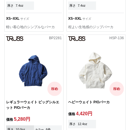
厚さ
7.4oz
厚さ
7.4oz
XS~XXL
XS~XXL
サイズ
サイズ
軽い着心地のシンプルなパーカ
程よい生地感のジップパーカ
BP2281
HSP-136
レギュラーウェイト ビッグシルエ
ヘビーウェイト P/Oパーカ
ット P/Oパーカ
4,420円
価格
5,280円
価格
厚さ
12.4oz
厚さ
10.0oz
6色
カラー