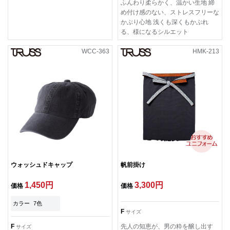
ふんわり柔らかく、温かい生地 締
め付け感のない、ストレスフリーな
かぶり心地 浅くも深くもかぶれ
る、様になるシルエット
WCC-363
HMK-213
ウォッシュドキャップ
帆前掛け
1,450円
3,300円
価格
価格
カラー
7色
F
サイズ
F
先人の知恵が、男の粋を醸し出す
サイズ