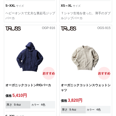
S~XXL
XS～XL
サイズ
サイズ
ヘビーオンスで丈夫な裏起毛ジップ
Ｔシャツ生地を使った、薄手のダブ
パーカ
ルジップパーカ
OGP-916
OGS-915
オーガニックコットンP/Oパーカ
オーガニックコットンスウェットシ
ャツ
5,410円
価格
3,820円
価格
厚さ
9.4oz
4色
カラー
厚さ
9.4oz
4色
カラー