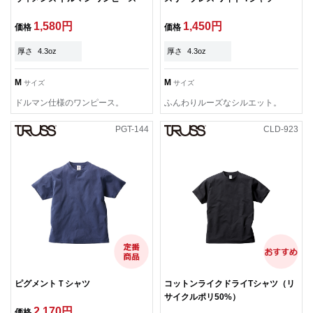
1,580円
1,450円
価格
価格
厚さ
4.3oz
厚さ
4.3oz
M
M
サイズ
サイズ
ドルマン仕様のワンピース。
ふんわりルーズなシルエット。
PGT-144
CLD-923
ピグメントＴシャツ
コットンライクドライTシャツ（リ
サイクルポリ50%）
2,170円
価格