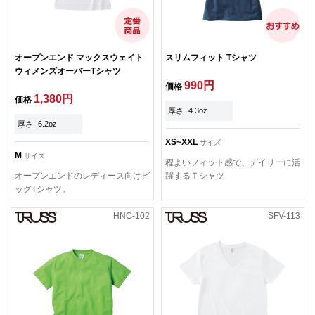
オープンエンド マックスウェイト
スリムフィット Tシャツ
ウィメンズオーバーTシャツ
990円
価格
1,380円
価格
厚さ
4.3oz
厚さ
6.2oz
XS~XXL
サイズ
M
サイズ
程よいフィット感で、デイリーに活
オープンエンドのレディース向けビ
躍するＴシャツ
ッグTシャツ。
HNC-102
SFV-113