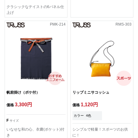
クラシックなテイストの6パネル仕
上げ
PMK-214
RMS-303
帆前掛け（ポケ付）
リップミニサコッシュ
3,300円
1,120円
価格
価格
カラー
4色
F
サイズ
いなせな和の心、衣嚢(ポケット)付
シンプルで軽量！スポーツのお供
き
に！