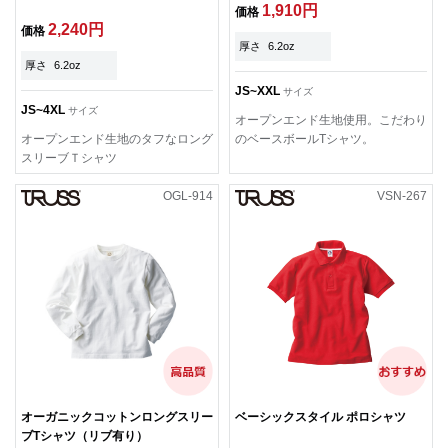
1,910円
価格
2,240円
価格
厚さ
6.2oz
厚さ
6.2oz
JS~XXL
サイズ
JS~4XL
サイズ
オープンエンド生地使用。こだわり
オープンエンド生地のタフなロング
のベースボールTシャツ。
スリーブＴシャツ
OGL-914
VSN-267
オーガニックコットンロングスリー
ベーシックスタイル ポロシャツ
ブTシャツ（リブ有り）