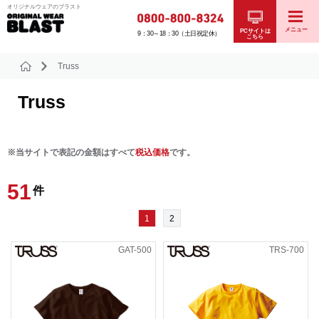
オリジナルウェアのブラスト
メニュー
PCサイトは
9：30～18：30（土日祝定休）
こちら
Truss
Truss
※当サイトで表記の金額はすべて
税込価格
です。
51
件
1
2
GAT-500
TRS-700