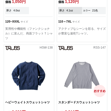
1,050円
1,120円
価格
価格
厚さ
4.0oz
厚さ
4.1oz
21色
カラー
120~XXXL
110～7XL
サイズ
サイズ
実用性や機能性（ファンクショナ
アクティブなシーンを彩る、サイズ
ル）に富んだ、両面フラットＴシャ
が豊富な速乾Tシャツ。
ツ
HSW-138
RSS-147
ヘビーウェイトスウェットシャツ
スタンダードスウェットシャツ