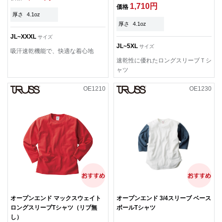
1,710円
価格
厚さ
4.1oz
厚さ
4.1oz
JL~XXXL
サイズ
JL~5XL
サイズ
吸汗速乾機能で、快適な着心地
速乾性に優れたロングスリーブＴシ
ャツ
OE1210
OE1230
オープンエンド マックスウェイト
オープンエンド 3/4スリーブ ベース
ロングスリーブTシャツ（リブ無
ボールTシャツ
し）