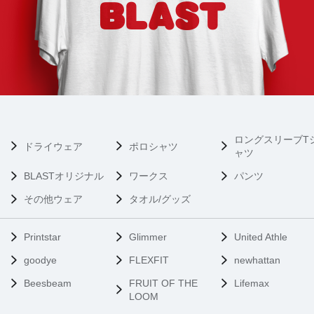
ロングスリーブT
ドライウェア
ポロシャツ
ャツ
BLASTオリジナル
ワークス
パンツ
その他ウェア
タオル/グッズ
Printstar
Glimmer
United Athle
goodye
FLEXFIT
newhattan
Beesbeam
FRUIT OF THE
Lifemax
LOOM