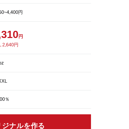
850~4,400円
,310
円
L 2,640円
oz
XXL
00％
リジナルを作る