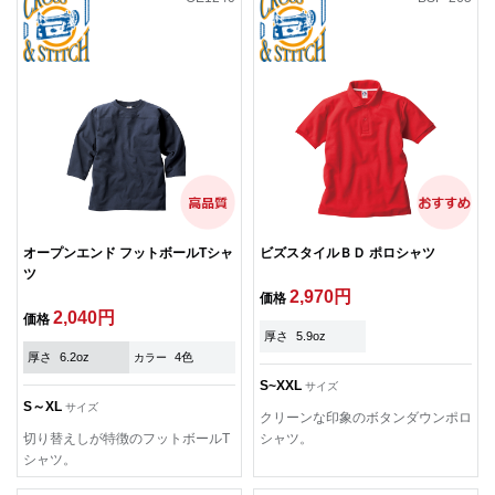
オープンエンド フットボールTシャ
ビズスタイルＢＤ ポロシャツ
ツ
2,970円
価格
2,040円
価格
厚さ
5.9oz
厚さ
6.2oz
4色
カラー
S~XXL
サイズ
S～XL
サイズ
クリーンな印象のボタンダウンポロ
切り替えしが特徴のフットボールT
シャツ。
シャツ。