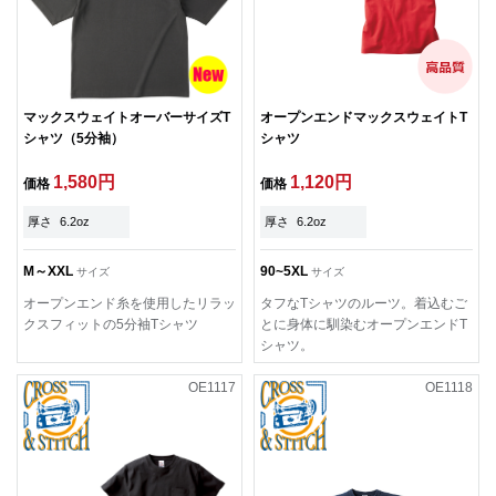
マックスウェイトオーバーサイズT
オープンエンドマックスウェイトT
シャツ（5分袖）
シャツ
1,580円
1,120円
価格
価格
厚さ
6.2oz
厚さ
6.2oz
M～XXL
90~5XL
サイズ
サイズ
オープンエンド糸を使用したリラッ
タフなTシャツのルーツ。着込むご
クスフィットの5分袖Tシャツ
とに身体に馴染むオープンエンドT
シャツ。
OE1117
OE1118