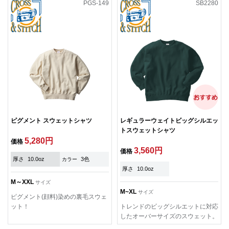
PGS-149
SB2280
ピグメント スウェットシャツ
レギュラーウェイトビッグシルエッ
トスウェットシャツ
5,280円
価格
3,560円
価格
厚さ
10.0oz
3色
カラー
厚さ
10.0oz
M～XXL
サイズ
M~XL
サイズ
ピグメント(顔料)染めの裏毛スウェ
ット！
トレンドのビッグシルエットに対応
したオーバーサイズのスウェット。