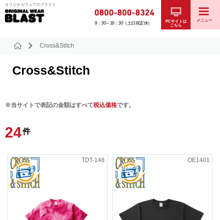
オリジナルウェアのブラスト
メニュー
PCサイトは
9：30～18：30（土日祝定休）
こちら
Cross&Stitch
Cross&Stitch
※当サイトで表記の金額はすべて
税込価格
です。
24
件
TDT-148
OE1401