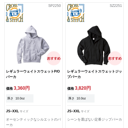
SP2250
SZ2251
レギュラーウェイトスウェットP/O
レギュラーウェイトスウェットジッ
パーカ
プパーカ
3,360円
3,820円
価格
価格
厚さ
10.0oz
厚さ
10.0oz
JS~XXL
JS~XXL
サイズ
サイズ
オーセンティックなシルエットのパ
シーンを選ばない定番ジップパーカ
ーカ