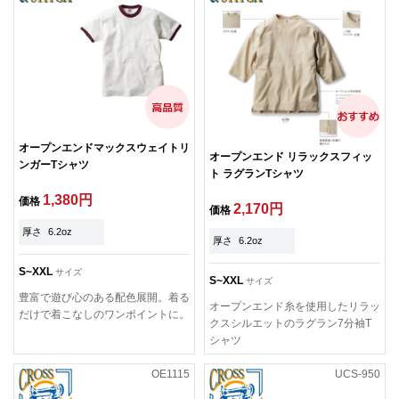
オープンエンドマックスウェイトリ
オープンエンド リラックスフィッ
ンガーTシャツ
ト ラグランTシャツ
1,380円
価格
2,170円
価格
厚さ
6.2oz
厚さ
6.2oz
S~XXL
サイズ
S~XXL
サイズ
豊富で遊び心のある配色展開。着る
オープンエンド糸を使用したリラッ
だけで着こなしのワンポイントに。
クスシルエットのラグラン7分袖T
シャツ
OE1115
UCS-950