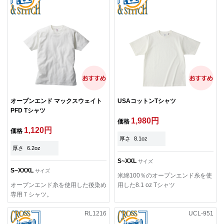
オープンエンド マックスウェイト
USAコットンTシャツ
PFD Tシャツ
1,980円
価格
1,120円
価格
厚さ
8.1oz
厚さ
6.2oz
S~XXL
サイズ
S~XXXL
サイズ
米綿100％のオープンエンド糸を使
オープンエンド糸を使用した後染め
用した8.1 oz Tシャツ
専用Ｔシャツ。
RL1216
UCL-951