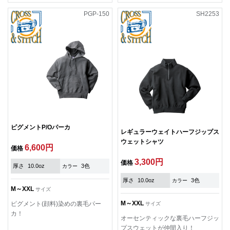
PGP-150
SH2253
ピグメントP/Oパーカ
レギュラーウェイトハーフジップス
ウェットシャツ
6,600円
価格
3,300円
価格
厚さ
10.0oz
3色
カラー
厚さ
10.0oz
3色
カラー
M～XXL
サイズ
M～XXL
ピグメント(顔料)染めの裏毛パー
サイズ
カ！
オーセンティックな裏毛ハーフジッ
プスウェットが仲間入り！