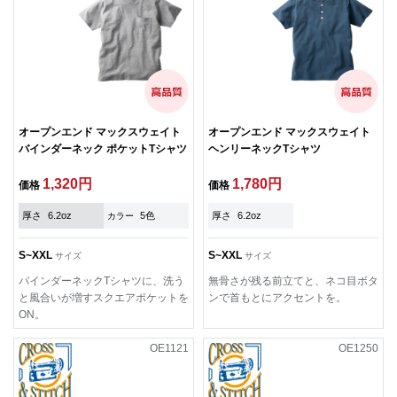
オープンエンド マックスウェイト
オープンエンド マックスウェイト
バインダーネック ポケットTシャツ
ヘンリーネックTシャツ
1,320円
1,780円
価格
価格
厚さ
6.2oz
5色
厚さ
6.2oz
カラー
S~XXL
S~XXL
サイズ
サイズ
バインダーネックTシャツに、洗う
無骨さが残る前立てと、ネコ目ボタ
と風合いが増すスクエアポケットを
ンで首もとにアクセントを。
ON。
OE1121
OE1250