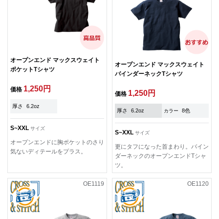
オープンエンド マックスウェイト
オープンエンド マックスウェイト
ポケットTシャツ
バインダーネックTシャツ
1,250円
価格
1,250円
価格
厚さ
6.2oz
厚さ
6.2oz
8色
カラー
S~XXL
サイズ
S~XXL
サイズ
オープンエンドに胸ポケットのさり
更にタフになった首まわり。バイン
気ないディテールをプラス。
ダーネックのオープンエンドTシャ
ツ。
OE1119
OE1120