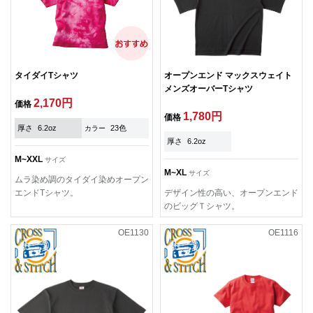
タイダイTシャツ
オープンエンド マックスウェイト
メンズオーバーTシャツ
2,170円
価格
1,780円
価格
厚さ
6.2oz
23色
カラー
厚さ
6.2oz
M~XXL
サイズ
M~XL
サイズ
ムラ染め調のタイダイ染めオープン
エンドTシャツ。
デザイン性の高い、オープンエンド
のビッグＴシャツ。
OE1130
OE1116