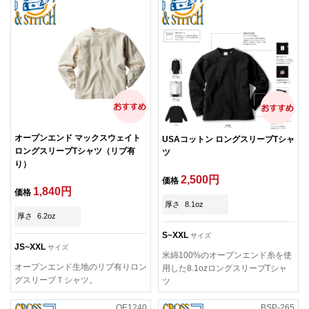
オープンエンド マックスウェイト
USAコットン ロングスリーブTシャ
ロングスリーブTシャツ（リブ有
ツ
り）
2,500円
価格
1,840円
価格
厚さ
8.1oz
厚さ
6.2oz
S~XXL
サイズ
JS~XXL
サイズ
米綿100%のオープンエンド糸を使
オープンエンド生地のリブ有りロン
用した8.1ozロングスリーブTシャ
グスリーブＴシャツ。
ツ
OE1240
BSP-265