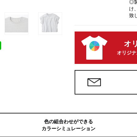
◎
け
致
オ
オリジナ
色の組合わせができる
カラーシミュレーション