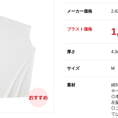
メーカー価格
2,
1
ブラスト価格
厚さ
4.3
サイズ
M
素材
綿
※
◎
左
◎
て