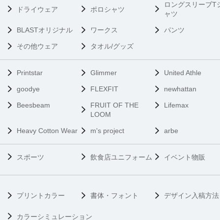
ロングスリーブT
ドライウェア
ポロシャツ
ャツ
BLASTオリジナル
ワークス
パンツ
その他ウェア
タオル/グッズ
Printstar
Glimmer
United Athle
goodye
FLEXFIT
newhattan
Beesbeam
FRUIT OF THE
Lifemax
LOOM
Heavy Cotton Wear
m's project
arbe
スポーツ
飲食店ユニフォーム
イベント物販
プリントカラー
書体・フォント
デザイン入稿方法
カラーシミュレーション