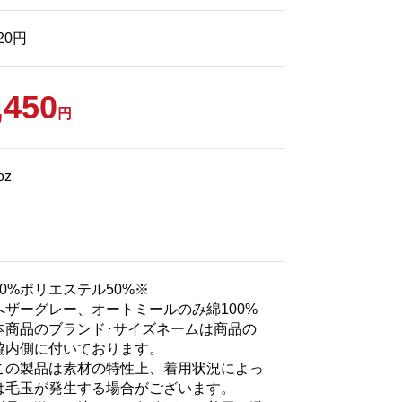
420円
,450
円
oz
50%ポリエステル50%※
へザーグレー、オートミールのみ綿100%
本商品のブランド･サイズネームは商品の
脇内側に付いております。
この製品は素材の特性上、着用状況によっ
は毛玉が発生する場合がございます。