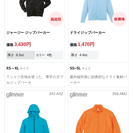
ジャージー ジップパーカー
ドライジップパーカー
3,430円
1,470円
価格
価格
厚さ
6.2oz
4色
厚さ
4.4oz
カラー
XS～XL
SS~5L
サイズ
サイズ
Ｔシャツ生地を使った、薄手のダブ
紫外線対策に効果的なドライ素材パ
ルジップパーカ
ーカー
342-ASZ
358-AMJ