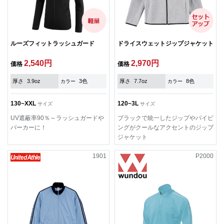
ルーズフィットラッシュガード
ドライスウェットジップジャケット
2,540円
2,970円
価格
価格
厚さ
3.9oz
3色
厚さ
7.7oz
8色
カラー
カラー
130~XXL
120~3L
サイズ
サイズ
UV遮蔽率90％～ラッシュガードや
ブラックで統一したジップやパイピ
パーカーに！
ングがクールなアクセントのジップ
ジャケット
1901
P2000