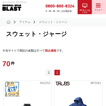
オリジナルウェアのブラスト
メニュー
PCサイトは
9：30～18：30（土日祝定休）
こちら
アイテム
スウェット・ジャージ
スウェット・ジャージ
※当サイトで表記の金額はすべて
税込価格
です。
70
件
1
2
SH2253
BP2281