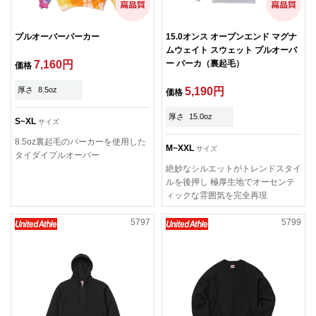
プルオーバーパーカー
15.0オンス オープンエンド マグナ
ムウェイト スウェット プルオーバ
7,160円
ー パーカ（裏起毛）
価格
厚さ
8.5oz
5,190円
価格
厚さ
15.0oz
S~XL
サイズ
8.5oz裏起毛のパーカーを使用した
M~XXL
サイズ
タイダイプルオーバー
絶妙なシルエットがトレンドスタイ
ルを後押し 極厚生地でオーセンテ
ィックな雰囲気を完全再現
5797
5799