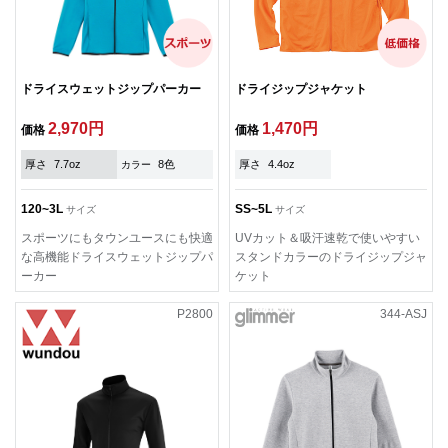
ドライスウェットジップパーカー
ドライジップジャケット
2,970円
1,470円
価格
価格
厚さ
7.7oz
8色
厚さ
4.4oz
カラー
120~3L
SS~5L
サイズ
サイズ
スポーツにもタウンユースにも快適
UVカット＆吸汗速乾で使いやすい
な高機能ドライスウェットジップパ
スタンドカラーのドライジップジャ
ーカー
ケット
P2800
344-ASJ