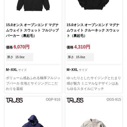
15.0オンス オープンエンド マグナ
15.0オンス オープンエンド マグナ
ムウェイト スウェット フルジップ
ムウェイト クルーネック スウェッ
パーカー（裏起毛）
ト（裏起毛）
6,070円
4,310円
価格
価格
厚さ
15.0oz
厚さ
15.0oz
M~XXL
M~XXL
サイズ
サイズ
ボリューム感あふれる極厚フルジッ
ゆったりとしたサイジングとたまり
プパーカ 生地とサイジングにこだ
感が魅力 ミニマルなデザインはあ
わりを凝縮
らゆるスタイルにマッチ
OGP-916
OGS-915