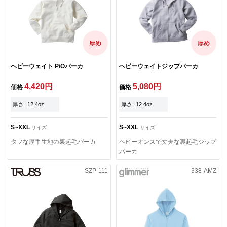
ヘビーウェイト P/Oパーカ
ヘビーウェイトジップパーカ
4,420円
5,080円
価格
価格
厚さ
12.4oz
厚さ
12.4oz
S~XXL
S~XXL
サイズ
サイズ
タフな厚手生地の裏起毛パーカ
ヘビーオンスで丈夫な裏起毛ジップ
パーカ
SZP-111
338-AMZ