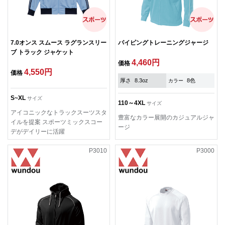
7.0オンス スムース ラグランスリー
パイピングトレーニングジャージ
ブ トラック ジャケット
4,460円
価格
4,550円
価格
厚さ
8.3oz
8色
カラー
S~XL
サイズ
110～4XL
サイズ
アイコニックなトラックスーツスタ
豊富なカラー展開のカジュアルジャ
イルを提案 スポーツミックスコー
ージ
デがデイリーに活躍
P3010
P3000