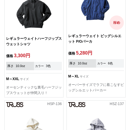
レギュラーウェイト ビッグシルエ
レギュラーウェイトハーフジップス
ット P/Oパーカ
ウェットシャツ
5,280円
価格
3,300円
価格
厚さ
10.0oz
6色
カラー
厚さ
10.0oz
3色
カラー
M～XL
サイズ
M～XXL
サイズ
オーバーサイズでラフに着こなすビ
オーセンティックな裏毛ハーフジッ
ッグシルエットパーカー
プスウェットが仲間入り！
HSP-136
HSZ-137