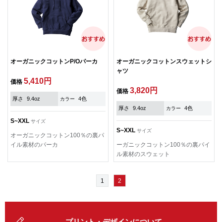
オーガニックコットンP/Oパーカ
オーガニックコットンスウェットシ
ャツ
5,410円
価格
3,820円
価格
厚さ
9.4oz
4色
カラー
厚さ
9.4oz
4色
カラー
S~XXL
サイズ
S~XXL
サイズ
オーガニックコットン100％の裏パ
イル素材のパーカ
ーガニックコットン100％の裏パイ
ル素材のスウェット
1
2
プリント・デザインについて