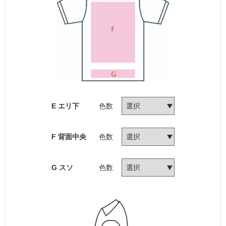
E エリ下
色数
F 背面中央
色数
G スソ
色数