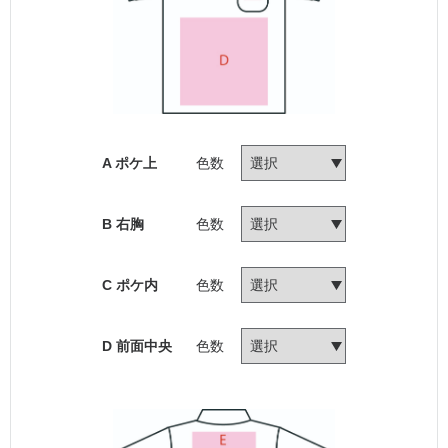
A ポケ上
色数
B 右胸
色数
C ポケ内
色数
D 前面中央
色数