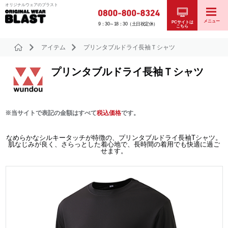
オリジナルウェアのブラスト
メニュー
PCサイトは
9：30～18：30（土日祝定休）
こちら
アイテム
プリンタブルドライ長袖Ｔシャツ
プリンタブルドライ長袖Ｔシャツ
※当サイトで表記の金額はすべて
税込価格
です。
なめらかなシルキータッチが特徴の、プリンタブルドライ長袖Tシャツ。
肌なじみが良く、さらっとした着心地で、長時間の着用でも快適に過ご
せます。