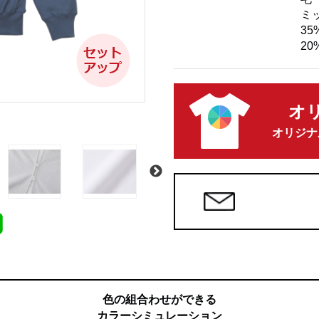
ミ
3
20
オ
オリジナ
色の組合わせができる
カラーシミュレーション