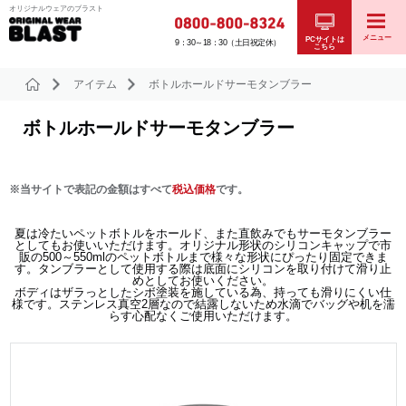
オリジナルウェアのブラスト
メニュー
PCサイトは
9：30～18：30（土日祝定休）
こちら
アイテム
ボトルホールドサーモタンブラー
ボトルホールドサーモタンブラー
※当サイトで表記の金額はすべて
税込価格
です。
夏は冷たいペットボトルをホールド、また直飲みでもサーモタンブラー
としてもお使いいただけます。オリジナル形状のシリコンキャップで市
販の500～550mlのペットボトルまで様々な形状にぴったり固定できま
す。タンブラーとして使用する際は底面にシリコンを取り付けて滑り止
めとしてお使いください。
ボディはザラっとしたシボ塗装を施している為、持っても滑りにくい仕
様です。ステンレス真空2層なので結露しないため水滴でバッグや机を濡
らす心配なくご使用いただけます。