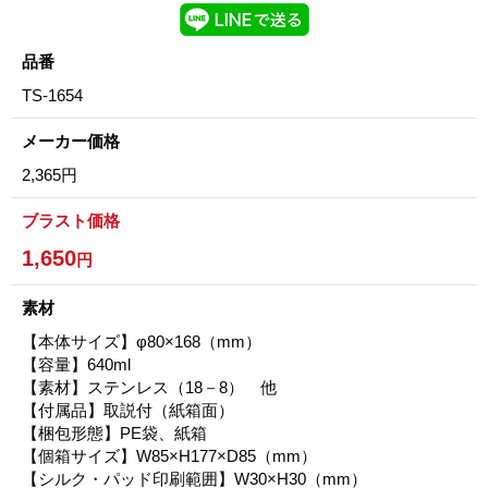
品番
TS-1654
メーカー価格
2,365円
ブラスト価格
1,650
円
素材
【本体サイズ】φ80×168（mm）
【容量】640ml
【素材】ステンレス（18－8） 他
【付属品】取説付（紙箱面）
【梱包形態】PE袋、紙箱
【個箱サイズ】W85×H177×D85（mm）
【シルク・パッド印刷範囲】W30×H30（mm）