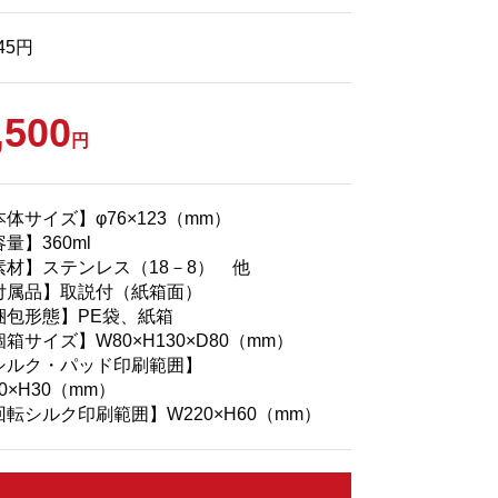
145円
,500
円
体サイズ】φ76×123（mm）
量】360ml
素材】ステンレス（18－8） 他
付属品】取説付（紙箱面）
梱包形態】PE袋、紙箱
箱サイズ】W80×H130×D80（mm）
シルク・パッド印刷範囲】
0×H30（mm）
回転シルク印刷範囲】W220×H60（mm）