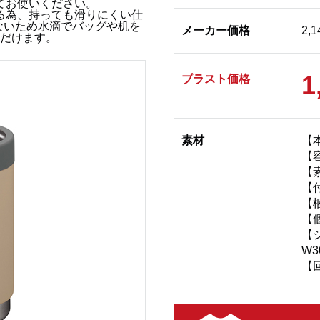
てお使いください。
る為、持っても滑りにくい仕
ないため水滴でバッグや机を
メーカー価格
2,
だけます。
1
ブラスト価格
素材
【本
【容
【
【
【
【個
【
W3
【