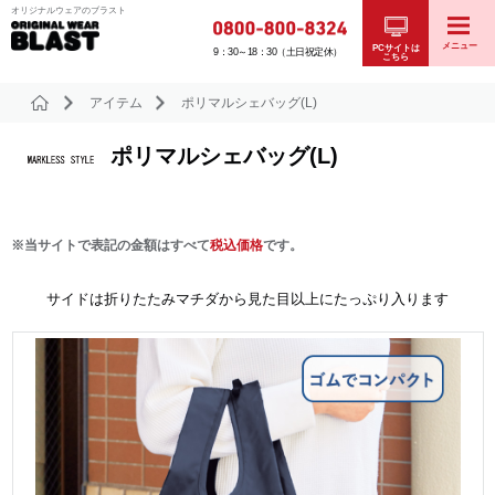
オリジナルウェアのブラスト
メニュー
PCサイトは
9：30～18：30（土日祝定休）
こちら
アイテム
ポリマルシェバッグ(L)
ポリマルシェバッグ(L)
※当サイトで表記の金額はすべて
税込価格
です。
サイドは折りたたみマチダから見た目以上にたっぷり入ります