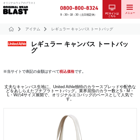
オリジナルウェアのブラスト
メニュー
PCサイトは
9：30～18：30（土日祝定休）
こちら
アイテム
レギュラー キャンバス トートバッグ
レギュラー キャンバス トートバッ
グ
※当サイトで表記の金額はすべて
税込価格
です。
丈夫なキャンバス生地に、United Athle独特のカラースプレッドや配色な
どをあしらえたプチプラトートバッグ。業界屈指のカラー数とS・M・
L・Wの4サイズ展開で、オリジナルエコバッグのベースとして人気で
す。