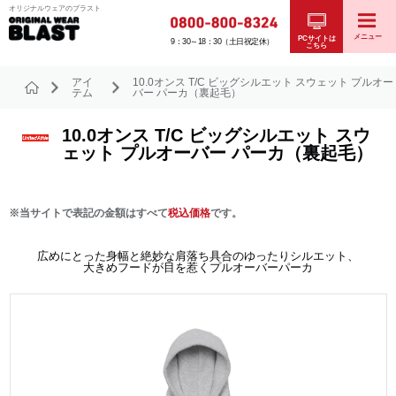
オリジナルウェアのブラスト
メニュー
PCサイトは
9：30～18：30（土日祝定休）
こちら
アイ
10.0オンス T/C ビッグシルエット スウェット プルオー
テム
バー パーカ（裏起毛）
10.0オンス T/C ビッグシルエット スウ
ェット プルオーバー パーカ（裏起毛）
※当サイトで表記の金額はすべて
税込価格
です。
広めにとった身幅と絶妙な肩落ち具合のゆったりシルエット、
大きめフードが目を惹くプルオーバーパーカ