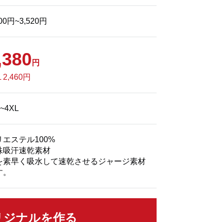
300円~3,520円
,380
円
L 2,460円
0~4XL
リエステル100%
殊吸汗速乾素材
を素早く吸水して速乾させるジャージ素材
す。
リジナルを作る