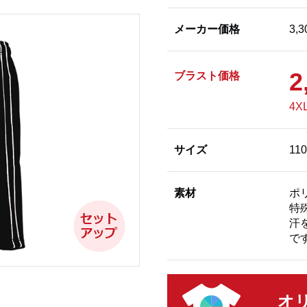
メーカー価格
3,
2
ブラスト価格
4X
サイズ
11
素材
ポ
特
汗
で
オ